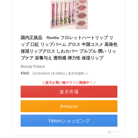
国内正規品 flortte フロレットハートリップ リ
ップ 口紅 リップバーム グロス 中国コスメ 高発色
保湿リップグロス しわカバー プルプル 潤い リッ
プケア 栄養与え 透明感 弾力性 保湿リップ
Beauty Palace
¥980
（2026/08/08 18:08時点 | 楽天市場調べ）
＼楽天お買い物マラソン開催中！／
楽天市場
Amazon
Yahooショッピング
ポチップ