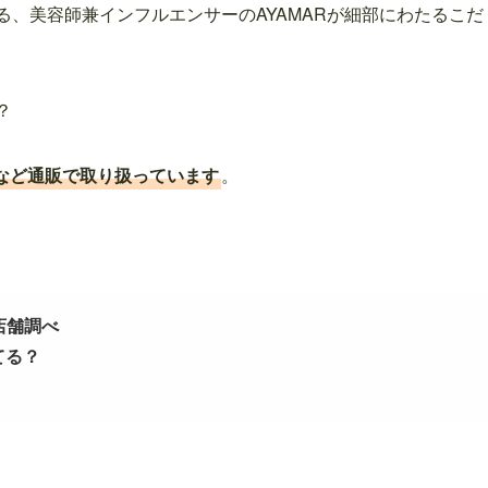
する、美容師兼インフルエンサーのAYAMARが細部にわたるこだ
？
nなど通販で取り扱っています
。
店舗調べ
てる？